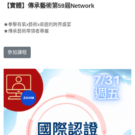
【實體】傳承藝術第59屆Network
★拳擊有氧x藝術x桌遊的跨界盛宴
★傳承藝術帶領者專屬
參加課程