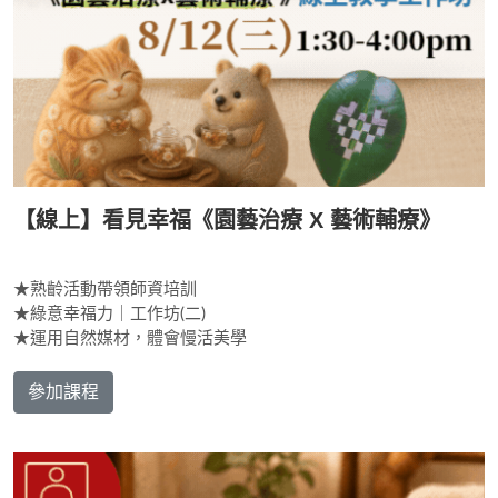
【線上】看見幸福《園藝治療 X 藝術輔療》
★熟齡活動帶領師資培訓
★綠意幸福力｜工作坊(二)
★運用自然媒材，體會慢活美學
參加課程