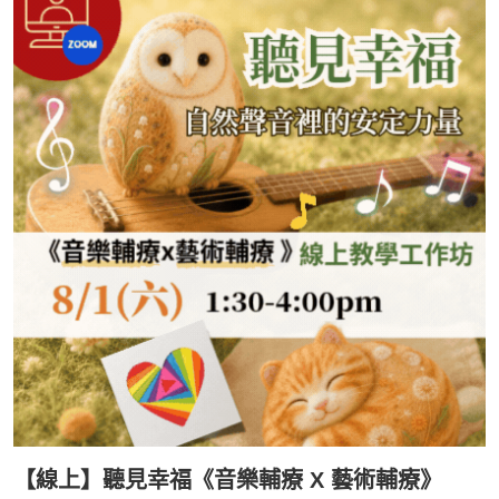
【線上】聽見幸福《音樂輔療 X 藝術輔療》