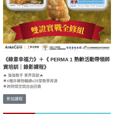
《綠意幸福力》＋《 PERMA 1 熟齡活動帶領師
資培訓｜錄影課程》
🔥 強強聯手 業界首創🔥
🌟6種非藥物輔療x28堂教學資源
🌟跨時間空間自由回看
參加課程