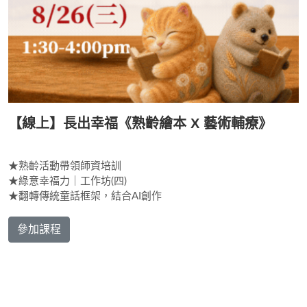
【線上】長出幸福《熟齡繪本 X 藝術輔療》
★熟齡活動帶領師資培訓
★綠意幸福力｜工作坊(四)
★翻轉傳統童話框架，結合AI創作
參加課程