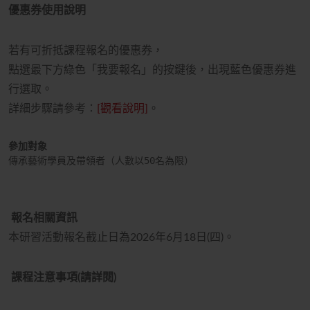
優惠券使用說明
若有可折抵課程報名的優惠券，
點選最下方綠色「我要報名」的按鍵後，出現藍色優惠券進
行選取
。
詳細步驟請參考：
[觀看說明]
。
參加對象
傳承藝術學員及帶領者（人數以
50
名為限）
報名相關資訊
本研習活動報名截止日為
2026
年6月18日
(四
)。
課程注意事項(請詳閱)