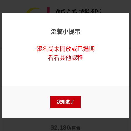
溫馨小提示
登入
報名尚未開放或已過期
看看其他課程
專業培力
【實體】傳承藝術第58屆
Network
我知道了
$2,180
/原價