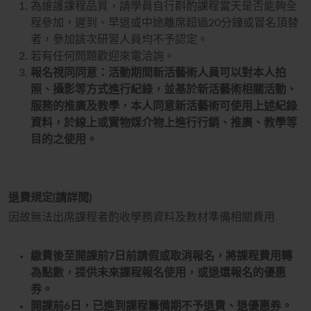
為維護課程品質，請學員自行斟酌課程當天是否能夠全
程參加，遲到、早退或中途離席超過
20
分鐘或冒名頂替
者，參加該次研習人員均不予認定。
若有任何問題歡迎來電洽詢。
報名視同同意：活動期間新活藝術人員可以對本人拍
照、攝影等方式進行紀錄，並基於新活藝術相關活動、
服務的推廣及教學，本人同意新活藝術可使用上述紀錄
資料，於線上或實物媒介物上進行行銷、推廣、教學等
目的之使用。
退費規定(請詳閱)
因故無法出席課程者酌收學務資料及教材準備相關費用
繳費後至開課前7日前請假或取消報名，將課程費用轉
為點數，提供未來課程報名使用，或退還報名的優惠
券。
開課前6日，已進到課程籌備期不予退費、退優惠券。