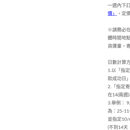
一週內下
價」
，定價
※請務必
體時間地
貨運量，寄
日數計算
1.以「指
款成功日
2.「指定
在14(兩
3.舉例： 
為：25-1
並指定10/
(不到14