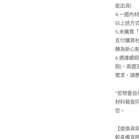
能出貨)
4.一週內
以上述方
5.未購賣
支付購買
轉為新心
6.遇連續
假)，兩
需求，請
*若想要
材料箱皆
您。
【退換貨
較長備貨