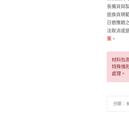
長備貨與
退換貨規
日猶豫期
法取消或
策
。
材料包
特殊情
處理。
分類： 