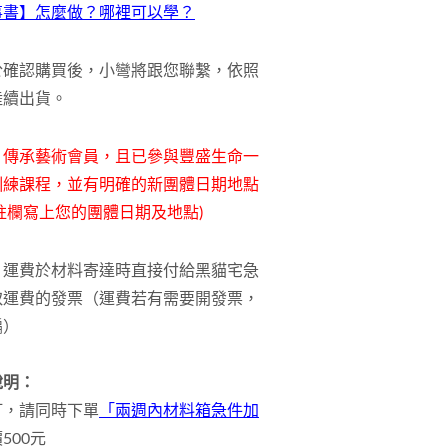
事書】怎麼做？哪裡可以學？
於確認購買後，小彎將跟您聯繫，依照
陸續出貨。
：
傳承藝術會員，且已參與豐盛生命一
訓練課程
，並有明確的新團體日期地點
註欄寫上您的團體日期及地點)
：
運費於材料寄達時直接付給黑貓宅急
取運費的發票（運費若有需要開發票，
編）
說明：
訂，請同時下單
「兩週內材料箱急件加
500元