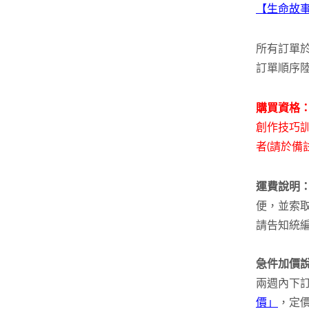
【生命故
所有訂單
訂單順序
購買資格
創作技巧
者(請於備
運費說明
便，並索
請告知統
急件加價
兩週內下
價」
，定價