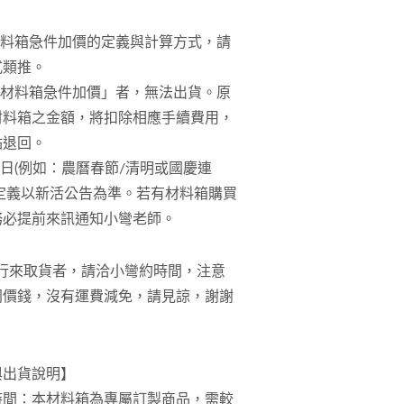
材料箱急件加價的定義與計算方式，請
式類推。
「材料箱急件加價」者，無法出貨。原
材料箱之金額，將扣除相應手續費用，
點退回。
假日(例如：農曆春節/清明或國慶連
週定義以新活公告為準。若有材料箱購買
務必提前來訊通知小彎老師。
自行來取貨者，請洽小彎約時間，注意
同價錢，沒有運費減免，請見諒，謝謝
與出貨說明】
時間：本材料箱為專屬訂製商品，需較