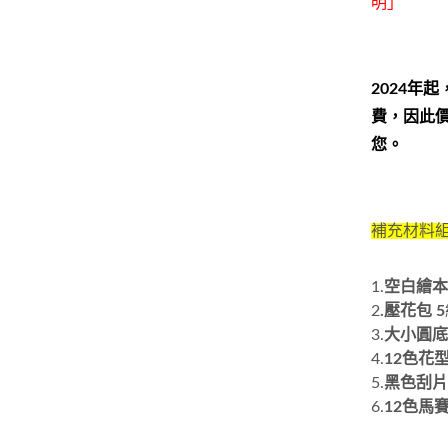
明」
2024年
費，因此
您。
補充材料
1.
空白繪
2
.壓花包 5
3.
大小圓
4.
12色花
5.
黑色刮
6.
12色馬