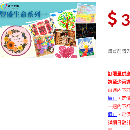
購買前請
訂限量供
請至少兩
兩週內下
價」
，定價
一週內下
價」
，定價
詳細日數