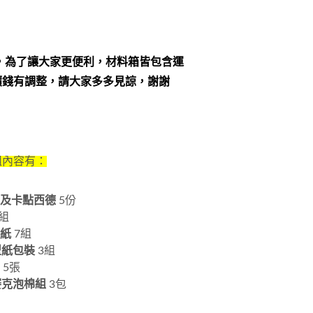
起，為了讓大家更便利，材料箱皆包含運
價錢有調整，請大家多多見諒，謝謝
組內容有：
本及卡點西德
5份
組
底紙
7組
型紙包裝
3組
片
5張
賽克泡棉組
3包