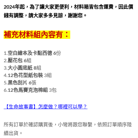
2024年起，為了讓大家更便利，材料箱皆包含運費，因此價
錢有調整，請大家多多見諒，謝謝您。
補充材料組內容有：
1.
空白繪本及卡點西德 6
份
2
.壓花包 6
組
3.
大小圓底紙 8
組
4.
12色花型紙包裝
3組
5.
黑色刮片 6
張
6.
12色馬賽克泡棉組
3包
【生命故事書】怎麼做？哪裡可以學？
所有訂單於確認購買後，小彎將跟您聯繫，依照訂單順序陸
續出貨。