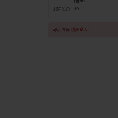
(台灣)
剩餘名額：
10
報名課程
請先登入
！