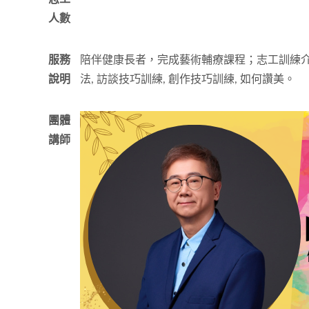
人數
服務
陪伴健康長者，完成藝術輔療課程；志工訓練介
說明
法, 訪談技巧訓練, 創作技巧訓練, 如何讚美。
團體
講師