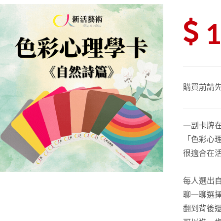
購買前請
一副卡牌
「色彩心
很適合在
每人選出
聊一聊選
翻到背後