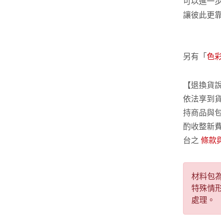
可以進一
讓彼此更
另有「
色
【退換貨
依法享到
持商品與
酌收整新
台之
條款
材料包
特殊情
處理。