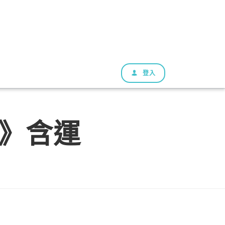
登入
》含運