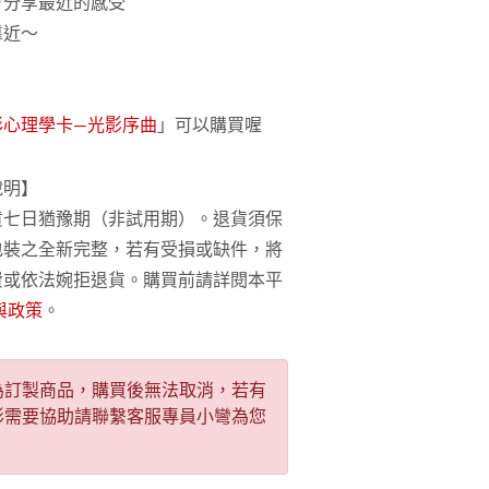
步分享最近的感受
靠近～
彩心理學卡—光影序曲
」可以購買喔
說明】
貨七日猶豫期（非試用期）。退貨須保
包裝之全新完整，若有受損或缺件，將
費或依法婉拒退貨。購買前請詳閱本平
與政策
。
為訂製商品，購買後無法取消，若有
形需要協助請聯繫客服專員小彎為您