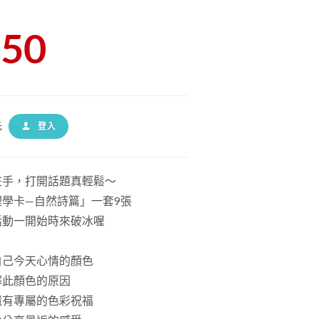
150
先
登入
在手，打開話題真輕鬆～
理學卡—自然詩篇」一套9張
活動一開始時來破冰喔
自己今天心情的顏色
擇此顏色的原因
還有專屬的色彩祝福