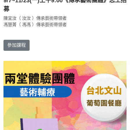
9/7~11/23(一)上午9:00《傳承藝術團體》志工招
募
陳宜汝（ 汝汝 ）傳承藝術帶領者
馮慧菁（ 馮馮 ）傳承藝術帶領者
參加課程