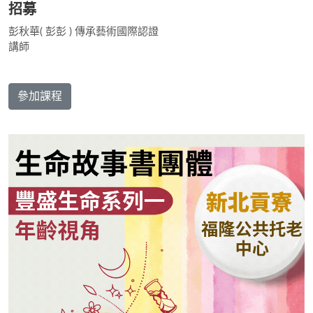
招募
彭秋華( 彭彭 ) 傳承藝術國際認證
講師
參加課程