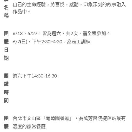
自己的生命經驗，將喜悅、感動、印象深刻的故事融入
名
作品中。
稱
團
6/13、6/27，皆為週六，共2次，需全程參加。
體
6/7(日)，下午2:30~4:30。為志工訓練
日
期
團
週六下午14:30-16:30
體
時
間
團
台北市文山區「葡萄園餐廳」，為萬芳醫院捷運站最有
體
溫度的家常餐廳