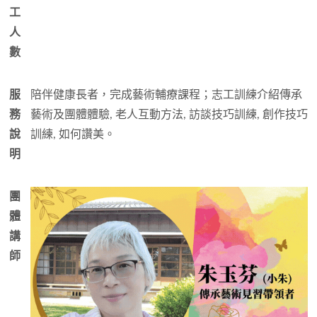
工
人
數
服
陪伴健康長者，完成藝術輔療課程；志工訓練介紹傳承
務
藝術及團體體驗, 老人互動方法, 訪談技巧訓練, 創作技巧
說
訓練, 如何讚美。
明
團
體
講
師