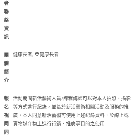
者
聯
絡
資
訊
健康長者, 亞
健康長者
團
體
簡
介
報
活動期間新活藝術人員/課程講師可以對本人拍照、攝影
名
等方式進行紀錄，並基於新活藝術相關活動及服務的推
視
廣，本人同意新活藝術可使用上述紀錄資料，於線上或
同
實物媒介物上進行行銷、推廣等目的之使用
同