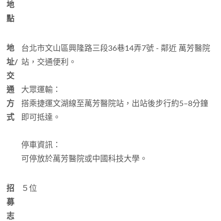
地
點
地
台北市文山區興隆路三段36巷14弄7號 - 鄰近 萬芳醫院
址/
站，交通便利。
交
通
大眾運輸：
方
搭乘捷運文湖線至萬芳醫院站，出站後步行約5–8分鐘
式
即可抵達。
停車資訊：
可停放於萬芳醫院或中國科技大學。
招
５位
募
志