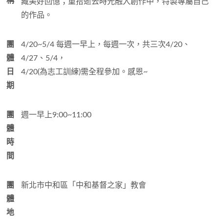
稱
藏美好回憶；重拾逝去時光融入創作中，特製專屬自己
的作品。
團
4/20~5/4 每週一早上，每週一次，共三次4/20、
體
4/27、5/4，
日
4/20(為志工訓練)需全程參加。感恩~
期
團
週一早上9:00~11:00
體
時
間
團
新北市中和區「中和基督之家」教會
體
地