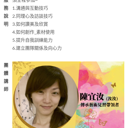
服
須全程參加~
務
1.溝通與互動技巧
說
2.同理心及訪談技巧
明
3.如何讚美及欣賞
4.如何創作_素材使用
5.提升自我訓練能力
6.建立團隊關係及向心力
團
體
講
師