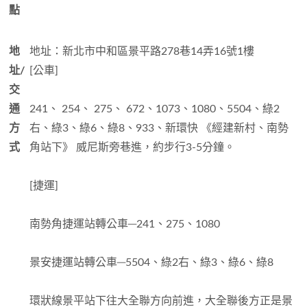
點
地
地址：新北市中和區景平路278巷14弄16號1樓
址/
[公車]
交
通
241、 254、 275、 672、1073、1080、5504、綠2
方
右、綠3、綠6、綠8、933、新環快 《經建新村、南勢
式
角站下》 威尼斯旁巷進，約步行3-5分鐘。
[捷運]
南勢角捷運站轉公車─241、275、1080
景安捷運站轉公車─5504、綠2右、綠3、綠6、綠8
環狀線景平站下往大全聯方向前進，大全聯後方正是景