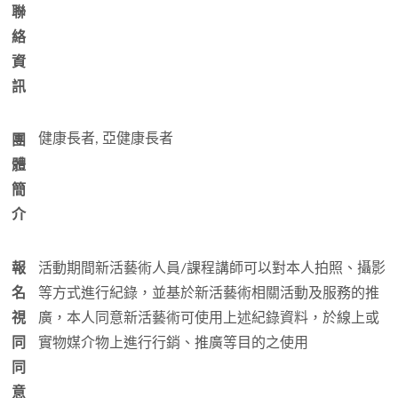
聯
絡
資
訊
健康長者, 亞
健康長者
團
體
簡
介
報
活動期間新活藝術人員/課程講師可以對本人拍照、攝影
名
等方式進行紀錄，並基於新活藝術相關活動及服務的推
視
廣，本人同意新活藝術可使用上述紀錄資料，於線上或
同
實物媒介物上進行行銷、推廣等目的之使用
同
意