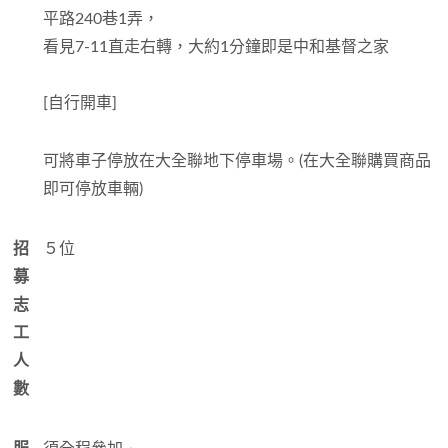
平路240巷1弄，
看見7-11直走右轉，大約1分鐘即是中和基督之家
[自行開車]
可將車子停放在大全聯地下停車場。(在大全聯購買商品
即可停放車輛)
招
５位
募
志
工
人
數