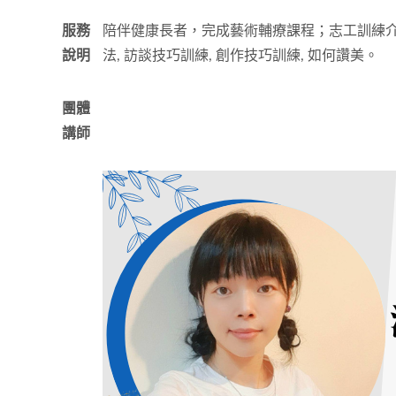
服務
陪伴健康長者，完成藝術輔療課程；志工訓練介
說明
法, 訪談技巧訓練, 創作技巧訓練, 如何讚美。
團體
講師