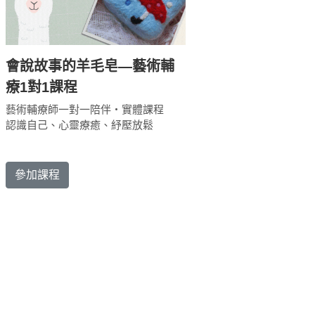
會說故事的羊毛皂—藝術輔
療1對1課程
藝術輔療師一對一陪伴・實體課程
認識自己、心靈療癒、紓壓放鬆
參加課程