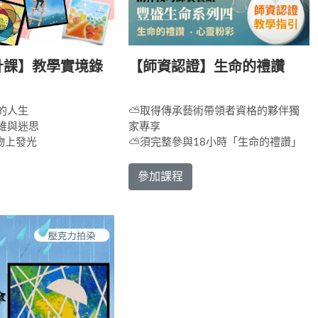
計課】教學實境錄
【師資認證】生命的禮讚
的人生
⛅取得傳承藝術帶領者資格的夥伴獨
思維與迷思
家專享
物上發光
⛅須完整參與18小時「生命的禮讚」
課程
參加課程