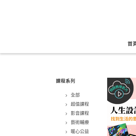
首
課程系列
全部
超值課程
影音課程
藝術輔療
暖心公益