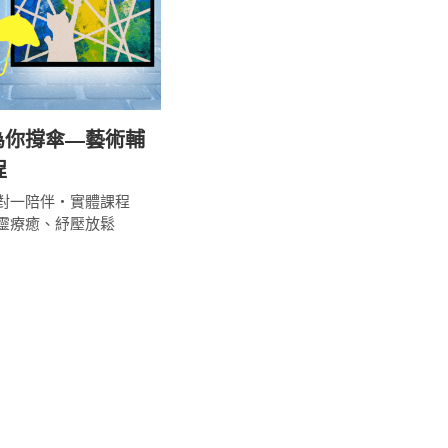
為你撐傘—藝術輔
程
對一陪伴・實體課程
靈療癒、紓壓放鬆