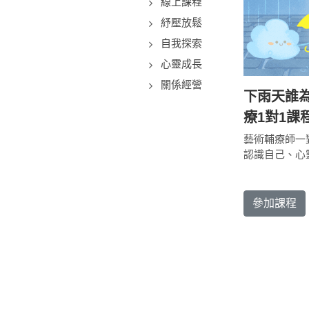
線上課程
紓壓放鬆
自我探索
心靈成長
關係經營
下雨天誰
療1對1課
藝術輔療師一
認識自己、心
參加課程