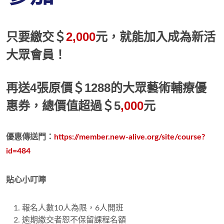
只要繳交＄
2,000
元，就能加入成為新活
大眾會員！
再送4張原價
＄1288
的大眾藝術輔療優
惠券，總價值超過＄5
,000
元
優惠傳送門：
https://member.new-alive.org/site/course?
id=484
貼心小叮嚀
報名人數10人為限，6人開班
逾期繳交者恕不保留課程名額