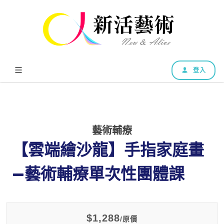
登入
藝術輔療
【雲端繪沙龍】手指家庭畫
—藝術輔療單次性團體課
$1,288
/原價