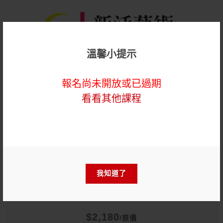
溫馨小提示
登入
報名尚未開放或已過期
看看其他課程
專業培力
【實體】傳承藝術第58屆
Network
我知道了
$2,180
/原價