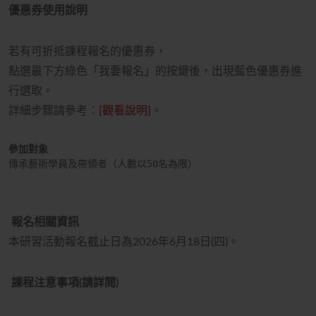
優惠券使用說明
若有可折抵課程報名的優惠券，
點選最下方綠色「我要報名」的按鍵後，出現藍色優惠券進
行選取
。
詳細步驟請參考：
[觀看說明]
。
參加對象
傳承藝術學員及帶領者（人數以
50
名為限）
報名相關資訊
本研習活動報名截止日為
2026
年6月18日
(四
)。
課程注意事項(請詳閱)