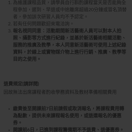
為維護課程品質，請學員自行斟酌課程當天是否能夠全
程參加，遲到、早退或中途離席超過
20
分鐘或冒名頂替
者，參加該次研習人員均不予認定。
若有任何問題歡迎來電洽詢。
報名視同同意：活動期間新活藝術人員可以對本人拍
照、攝影等方式進行紀錄，並基於新活藝術相關活動、
服務的推廣及教學，本人同意新活藝術可使用上述紀錄
資料，於線上或實物媒介物上進行行銷、推廣、教學等
目的之使用。
退費規定(請詳閱)
因故無法出席課程者酌收學務資料及教材準備相關費用
繳費後至開課前7日前請假或取消報名，將課程費用轉
為點數，提供未來課程報名使用，或退還報名的優惠
券。
開課前6日，已進到課程籌備期不予退費、退優惠券。