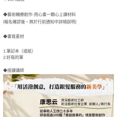
◆
藝術輔療創作-用心畫一顆心上課材料
(報名確認後，將於行前通知中詳細說明)
◆
書寫素材
1.筆記本（或紙）
2.好寫的筆
◆
授課講師