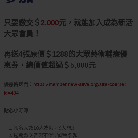
只要繳交＄
2,000
元，就能加入成為新活
大眾會員！
再送4張原價
＄1288
的大眾藝術輔療優
惠券，總價值超過＄5
,000
元
優惠傳送門：
https://member.new-alive.org/site/course?
id=484
貼心小叮嚀
報名人數10人為限，6人開班
逾期繳交者恕不保留課程名額