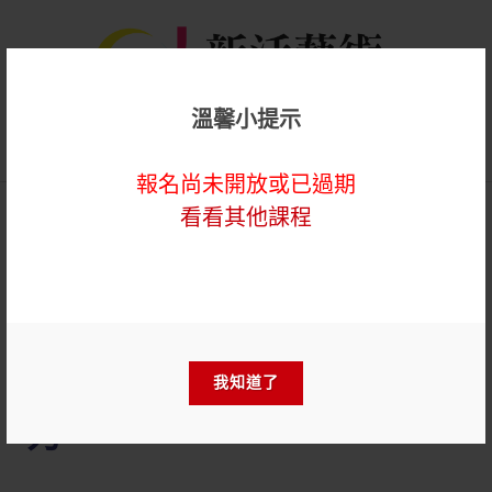
溫馨小提示
登入
報名尚未開放或已過期
看看其他課程
帶領者專屬
【實體+線上課程】2026藝
術輔療師精進課程-口語表達
我知道了
力