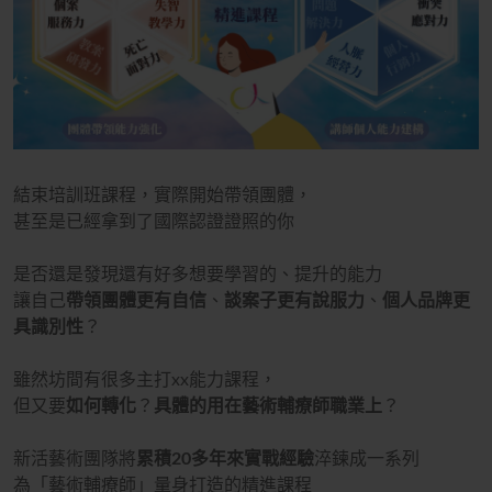
結束培訓班課程，實際開始帶領團體，
甚至是已經拿到了國際認證證照的你
是否還是發現還有好多想要學習的、提升的能力
讓自己
帶領團體更有自信
、
談案子更有說服力
、
個人品牌更
具識別性
？
雖然坊間有很多主打xx能力課程，
但又要
如何轉化
？
具體的用在藝術輔療師職業上
？
新活藝術團隊將
累積20多年來實戰經驗
淬鍊成一系列
為「藝術輔療師」量身打造的精進課程