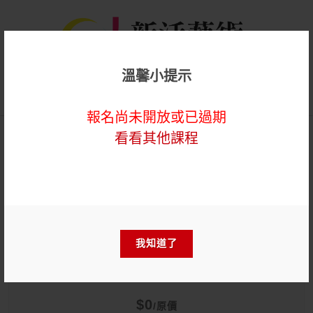
溫馨小提示
登入
報名尚未開放或已過期
看看其他課程
暖心公益
【線上】傳承藝術志工招募
說明暨訓練課程
我知道了
$0
/原價